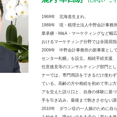
(しかない こう
1969年 北海道生まれ。
1988年 現・税理士法人中野会計事務
業承継・M&A・マーケティングなど幅
おけるマーケティング分野では全国屈指
2009年 中野会計事務所の新事業とし
センター札幌」を設立。相続手続支援、
任意後見等のコンサルティング部門とし
ナーでは、専門用語をできるだけ使わず
ている。高齢の方や相続を初めて学ぶ方
アを交えた語り口と、自身の体験に基づ
手を引き込み、最後まで飽きさせない講
2010年 ダウン症の一人娘のために自
み始める。障がいのある子の「親なき後