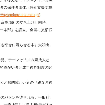
者の保護者団体、特別支援学校
s://oyagokoronokiroku.jp/
東京事務所の立ち上げと同時
ー本部」を設立。全国に支部拡
」も幸せに暮らせる本』大和出
会見。テーマは「１８歳成人と
的障がい者と成年後見制度の関
人と知的障がい者の『親なき後
長のバトンを渡される。一般社
、一般社団法人日本相続知財セ