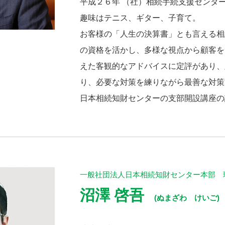
平成２６年 （社）相続手続支援センタ
趣味はテニス、ギター、子育て。
お客様の「人生の決算書」とも言える相
の資格を活かし、多様な視点から顧客を
えた客観的なアドバイスに定評があり、
り、必要な対策を練りながら最善な対策
日本相続知財センターの支部開設講座の
一般社団法人日本相続知財センター本部 
沼澤 啓吾
(ぬまざわ けいご)