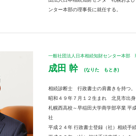
ンター本部の理事長に就任する。
一般社団法人日本相続知財センター本部 
成田 幹
(なりた もとき)
相続診断士 行政書士の肩書きを持つ。
昭和４９年７月１２生まれ 北見市出
札幌西高校～早稲田大学商学部卒業 平
社
平成２４年 行政書士登録（社）相続