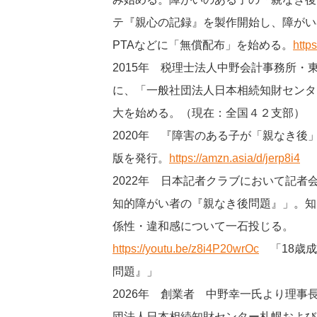
テ『親心の記録』を製作開始し、障がい
PTAなどに「無償配布」を始める。
http
2015年 税理士法人中野会計事務所・
に、「一般社団法人日本相続知財センタ
大を始める。（現在：全国４２支部）
2020年 『障害のある子が「親なき後
版を発行。
https://amzn.asia/d/jerp8i4
2022年 日本記者クラブにおいて記者
知的障がい者の『親なき後問題』」。知
係性・違和感について一石投じる。
https://youtu.be/z8i4P20wrOc
「18歳成
問題』」
2026年 創業者 中野幸一氏より理事
団法人日本相続知財センター札幌および